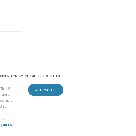
шить технические сложности.
ть", я
ОТПРАВИТЬ
 моих
оотв. с
З на
 на
 данных