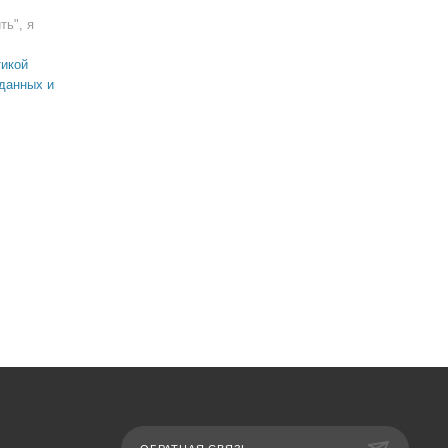
ть", я
икой
данных и