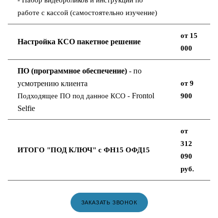
работе с кассой (самостоятельно изучение)
от 15
Настройка КСО пакетное решение
000
ПО (программное обеспечение)
- по
усмотрению клиента
от 9
Frontol
Подходящее ПО под данное КСО -
900
Selfie
от
312
ИТОГО "ПОД КЛЮЧ" с ФН15 ОФД15
090
руб
.
ЗАКАЗАТЬ ЗВОНОК