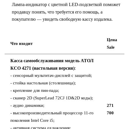
Лампа-индикатор с цветной LED-подсветкой поможет
продавцу понять, что требуется его помощь, а
покупателю — увидеть свободную кассу издалека.
Цена
Что входит
Sale
Касса самообслуживания модель
АТОЛ
КСО 4271 (настольная версия)
:
- сенсорный мультитач-дисплей с защитой;
- стойка настольная (столешница);
- крепление для пин-пада;
- сканер 2D (SuperLead 72CJ 1D&2D коды);
- аудио динамики;
271
- высокопроизводительный процессор 11-го
700
поколения Intel Core i5;
- активная система охлаждения;