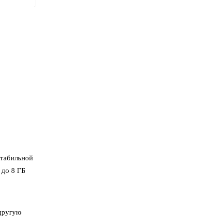
стабильной
 до 8 ГБ
 другую