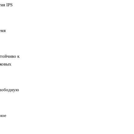
ия IPS
емя
стойчиво к
иковых
свободную
ное