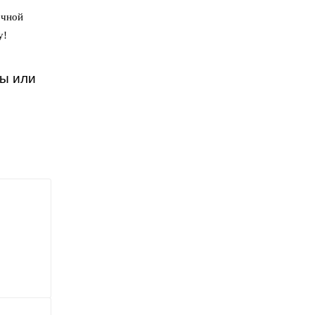
очной
у!
ты или