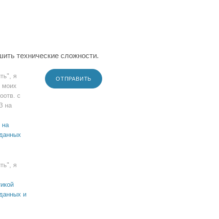
шить технические сложности.
ть", я
ОТПРАВИТЬ
 моих
оотв. с
З на
 на
 данных
ть", я
икой
данных и