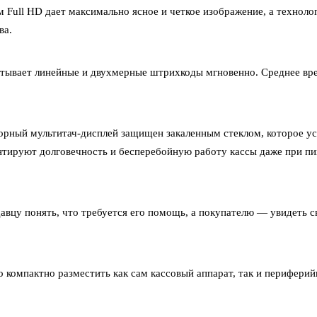
Full HD дает максимально ясное и четкое изображение, а технолог
ва.
итывает линейные и двухмерные штрихкоды мгновенно. Среднее вр
сорный мультитач-дисплей защищен закаленным стеклом, которое у
тируют долговечность и бесперебойную работу кассы даже при п
авцу понять, что требуется его помощь, а покупателю — увидеть 
 компактно разместить как сам кассовый аппарат, так и периферий
.