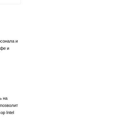
сонала и
афе и
ь на
 позволит
р Intel