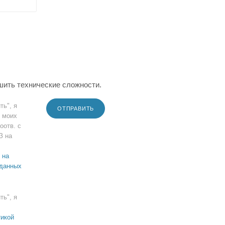
шить технические сложности.
ть", я
ОТПРАВИТЬ
 моих
оотв. с
З на
 на
 данных
ть", я
икой