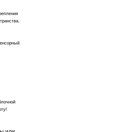
Крепления
транства.
Сенсорный
блочной
оту!
ты или