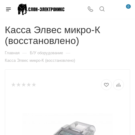
0
Касса Элвес микро-К
(восстановлено)
—
—
Главная
Б/У оборудование
Касса Элвес микро-К (восстановлено)