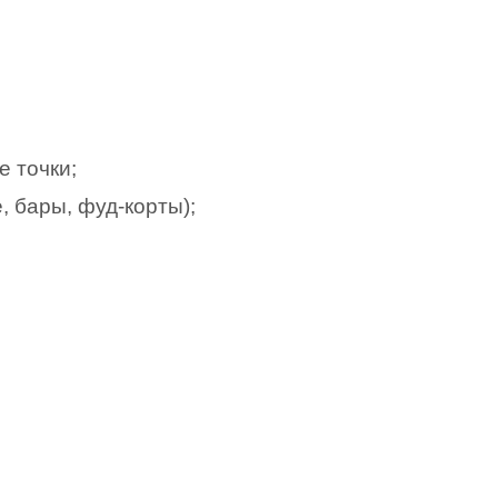
 точки;
 бары, фуд-корты);