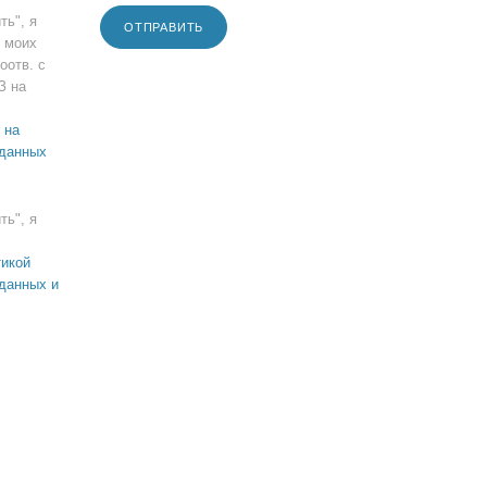
ть", я
ОТПРАВИТЬ
 моих
оотв. с
З на
 на
 данных
ть", я
икой
данных и