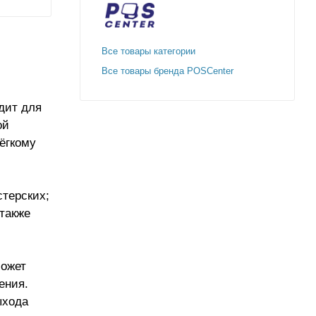
Все товары категории
Все товары бренда POSCenter
дит для
ой
ёгкому
стерских;
 также
может
ения.
ыхода