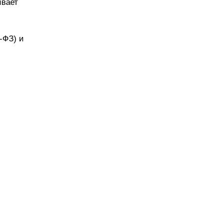
ивает
-ФЗ) и