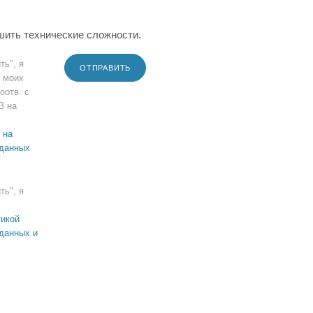
шить технические сложности.
ть", я
ОТПРАВИТЬ
 моих
оотв. с
З на
 на
 данных
ть", я
икой
данных и