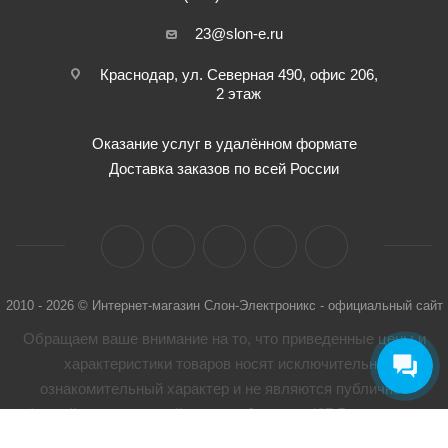
23@slon-e.ru
Краснодар, ул. Северная 490, офис 206,
2 этаж
Оказание услуг в удалённом формате
Доставка заказов по всей России
2010 - 2026 © Интернет-магазин Слон-Электроникс - официальный сайт
Обращаем ваше внимание на то, что приведенные цены и
характеристики товaров носят исключительно
ознакомительный характер и не являются публичной
офертой, определенной пунктом 2 статьи 437 Гражданского
кодекса Российской Федерации. Для получения подробной