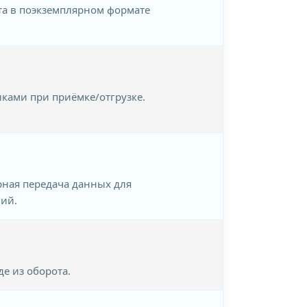
та в поэкземплярном формате
ками при приёмке/отгрузке.
рная передача данных для
ий.
е из оборота.