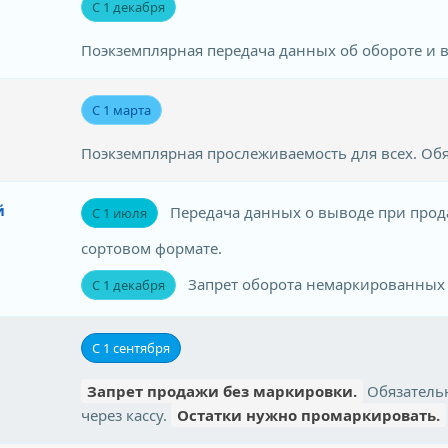
С 1 декабря
Поэкземплярная передача данных об обороте и в
С 1 марта
Поэкземплярная прослеживаемость для всех. Об
й
Передача данных о выводе при прода
С 1 июля
сортовом формате.
Запрет оборота немаркированных 
С 1 декабря
С 1 сентября
Запрет продажи без маркировки.
Обязательн
через кассу.
Остатки нужно промаркировать.