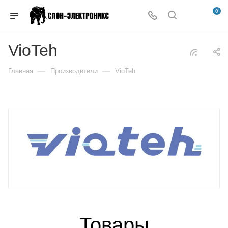
0
VioTeh
—
—
Главная
Производители
VioTeh
Товары