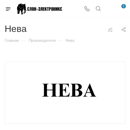
0
Нева
—
—
Главная
Производители
Нева