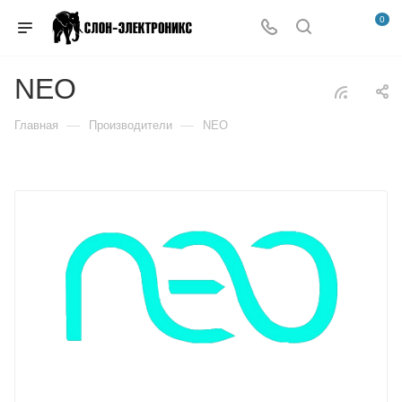
0
NEO
—
—
Главная
Производители
NEO