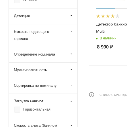
Детекция
Детектор банкно
Multi
Емкость подающего
В наличии
кармана
8 990
₽
Определение номинала
Мультивалютность
Сортировка по номиналу
СПИСОК БРЕНД
Загрузка банкнот
Горизонтальная
Скорость счета (банкнот/