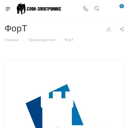
0
ФорТ
—
—
Главная
Производители
ФорТ